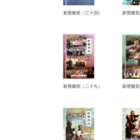
新聲樂苑（三十四）
新聲樂苑
新聲樂苑
新聲樂苑（二十九）