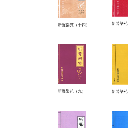
新聲樂苑
新聲樂苑（十四）
新聲樂苑（九）
新聲樂苑