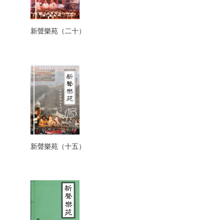
新聲樂苑（二十）
新聲樂苑（十五）