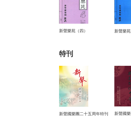
新聲樂苑（四）
新聲樂苑
特刊
新聲國樂
新聲國樂團二十五周年特刊