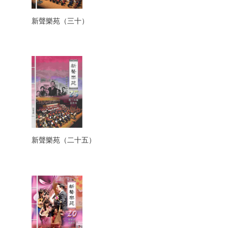
新聲樂苑（三十）
新聲樂苑（二十五）