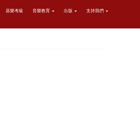
器樂考級
音樂教育
出版
支持我們