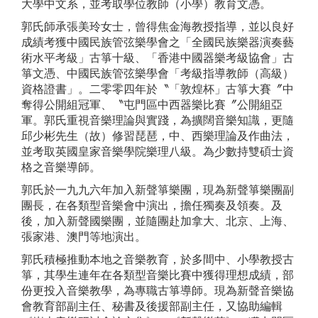
大學中文系，並考取學位教師（小學）教育文憑。
郭氏師承張美玲女士，曾得焦金海教授指導，並以良好
成績考獲中國民族管弦樂學會之「全國民族樂器演奏藝
術水平考級」古箏十級、「香港中國器樂考級協會」古
箏文憑、中國民族管弦樂學會「考級指導教師（高級）
資格證書」。二零零四年於〝「敦煌杯」古箏大賽〞中
奪得公開組冠軍、〝屯門區中西器樂比賽〞公開組亞
軍。郭氏重視音樂理論與實踐，為擴闊音樂知識，更隨
邱少彬先生（故）修習琵琶，中、西樂理論及作曲法，
並考取英國皇家音樂學院樂理八級。為少數持雙碩士資
格之音樂導師。
郭氏於一九九六年加入新聲箏樂團，現為新聲箏樂團副
團長，在各類型音樂會中演出，擔任獨奏及領奏。及
後，加入新聲國樂團，並隨團赴加拿大、北京、上海、
張家港、澳門等地演出。
郭氏積極推動本地之音樂教育，於多間中、小學教授古
箏，其學生連年在各類型音樂比賽中獲得理想成績，部
份更投入音樂教學，為專職古箏導師。現為新聲音樂協
會教育部副主任、秘書及後援部副主任，又協助編輯