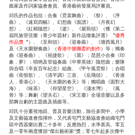
曲家及作詞家協會會員、香港藝術發展局評審員。
邱氏的作品包括：合奏《霓裳舞曲》、《祭》、《序
曲》、《速寫四幅》、幻想曲《面譜》、《月夜幻
想》、《紅棉隨想》、《逝》、《紫荊頌》（獲《第二
屆民族管弦樂（青少年題材）新作品徵集評選》〝
優秀
作品獎
〞）、《至和頌》、《迎春曲》、《塘西風月》
及《天水圍變奏曲》（
香港中樂團委約創作
）等；獨奏
曲《迎春曲》、《祝捷歌》、《晨》；琵琶小合奏《印
象．夢》；嗩吶及管協奏曲《中華英雄》隨想曲；樂隊
與合唱《辛亥百年紀念》組曲、《甲午風雲祭》；合唱
曲《長恨歌》、《清平調》三首、《岳飛頌》、《香港
人．香港心》、《天水圍的春天》等；獨唱曲《面對大
海》、《咏茶》、《仰望星空》、《淺水灣》、《風
骨》等；舞劇《望夫石》、《宋王臺》全場音樂以及多
部舞台劇的主題曲及插曲等。
邱氏十分重視地區、普及音樂活動，除任多間中、小學
及文藝協進會指揮外，又代表屯門文藝協進會組織屯門
區中西器樂比賽二十多年，反應熱烈，水準甚高。零五
及一零年兩度獲頒“傑出藝術家”獎；零七年起多次獲中