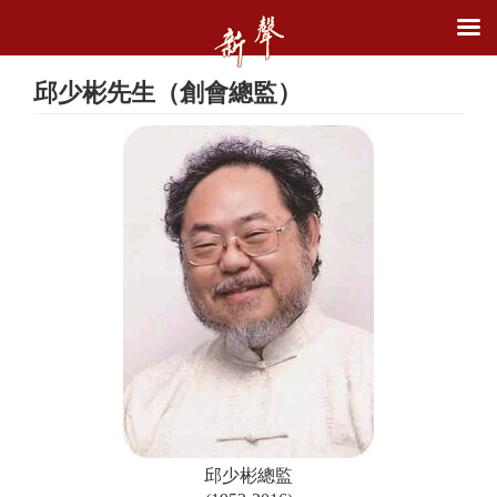
邱少彬先生（創會總監）
邱少彬總監