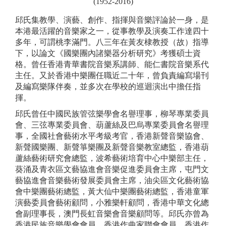
(1952-2016)
邱氏集教學、演藝、創作、指揮與音樂評論於一身，是
本港最活躍的音樂家之一，從事教學及演奏工作達四十
多年，可謂桃李滿門。八三年在黃友棣教授（故）指導
下，以論文《國樂團內諸樂器分析研究》考獲碩士資
格。曾任香港青華書院音樂系講師、能仁書院音樂系代
主任。又於香港中樂團任職近二十年，曾負責編寫場刊
及編寫樂隊伴奏，並多次在學校的巡迴演出中擔任指
揮。
邱氏曾任中國民族管弦樂學會名譽理事，柳琴專業委員
會、三弦專業委員會、葫蘆絲及巴烏專業委員會名譽理
事，全國社會藝術水平考級考官，香港新聲音樂協會、
新聲國樂團、新聲箏樂團及新聲音樂教室總監，香港葫
蘆絲藝術研究會總監，波希藝術培育中心中樂部主任，
葵涌及青衣區文藝協進會音樂促進委員會主席，屯門文
藝協進會音樂藝術發展委員會主席，油尖區文化藝術協
會中樂團藝術總監，黃大仙中樂團藝術總監，香港童軍
演藝委員會藝術顧問，小雅樂軒顧問，香港中華文化總
會副理事長，澳門長虹音樂會音樂顧問等。邱氏亦曾為
香港民族音樂學會會員、香港作曲家聯會會員、香港作