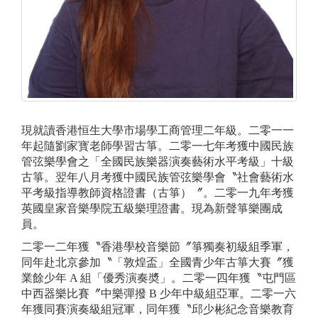
現就讀香港恒生大學市場學工商管理二年級。二零一一
年起隨劉家寳老師學習古箏。二零一七年考獲中國民族
管弦樂學會之「全國民族樂器演奏藝術水平考級」十級
古箏。翌年八月考獲中國民族管弦樂學會〝社會藝術水
平考級指導教師資格證書（古箏）〞。二零一九年考獲
英國皇家音樂學院五級樂理證書。現為新聲箏樂團成
員。
二零一二年獲〝香港學校音樂節〞箏獨奏初級組季軍，
同年赴北京參加〝「敦煌盃」全國青少年古箏大賽〞獲
業餘少年 A 組「優秀演奏奬」。二零一四年獲〝屯門區
中西器樂比賽〞中樂彈撥 B 少年中級組亞軍。二零一六
年獲同賽演奏級組冠軍，同年獲〝邱少彬紀念音樂教育