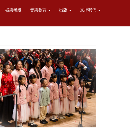
器樂考級
音樂教育
出版
支持我們